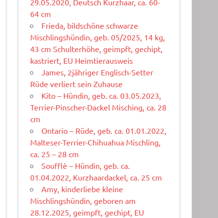
29.05.2020, Deutsch Kurzhaar, ca. 60-
64 cm
Frieda, bildschöne schwarze
Mischlingshündin, geb. 05/2025, 14 kg,
43 cm Schulterhöhe, geimpft, gechipt,
kastriert, EU Heimtierausweis
James, 2jähriger Englisch-Setter
Rüde verliert sein Zuhause
Kito – Hündin, geb. ca. 03.05.2023,
Terrier-Pinscher-Dackel Misching, ca. 28
cm
Ontario – Rüde, geb. ca. 01.01.2022,
Malteser-Terrier-Chihuahua Mischling,
ca. 25 – 28 cm
Soufflè – Hündin, geb. ca.
01.04.2022, Kurzhaardackel, ca. 25 cm
Amy, kinderliebe kleine
Mischlingshündin, geboren am
28.12.2025, geimpft, gechipt, EU