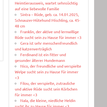
Heimtierausweis, wartet sehnsüchtig
auf eine liebevolle Familie
Sintra – Rüde, geb. ca. 14.01.2025,
Schnauzer-Hütehund Mischling, ca. 45-
48 cm
Franklin, der aktive und lernwillige
Rüde sucht sein zu Hause für immer <3
Gera ist sehr menschenfreundlich
und katzenverträglich
Ferdinand ist ein fitter und
gesunder älterer Hundemann
Nico, der freundliche und verspielte
Welpe sucht sein zu Hause für immer
<3
Filou, der verspielte, zutrauliche
und aktive Rüde sucht sein Körbchen
für immer <3
Nala, die kleine, niedliche Heldin
sucht ihr zu Hause für immer <3