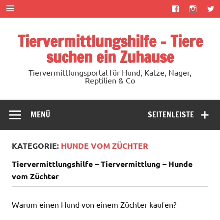
Zum
Inhalt
springen
Tiervermittlungshilfe – Tiere
suchen ein Zuhause
Tiervermittlungsportal für Hund, Katze, Nager,
Reptilien & Co
MENÜ
SEITENLEISTE
KATEGORIE:
HUNDE VOM ZÜCHTER
Tiervermittlungshilfe – Tiervermittlung – Hunde
vom Züchter
Warum einen Hund von einem Züchter kaufen?