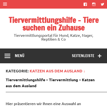
Zum
Inhalt
springen
Tiervermittlungshilfe – Tiere
suchen ein Zuhause
Tiervermittlungsportal für Hund, Katze, Nager,
Reptilien & Co
MENÜ
SEITENLEISTE
KATEGORIE:
KATZEN AUS DEM AUSLAND ↓
Tiervermittlungshilfe – Tiervermittlung – Katzen
aus dem Ausland
——————————————————————————
Hier präsentieren wir Ihnen eine Auswahl an