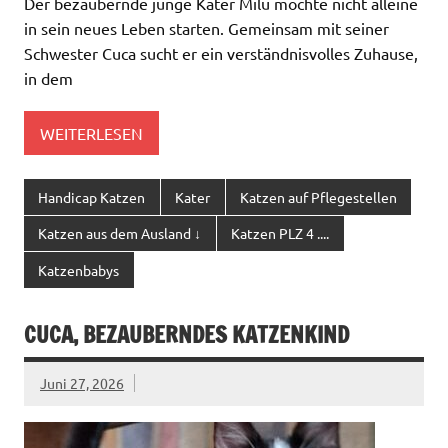
Der bezaubernde junge Kater Milu möchte nicht alleine
in sein neues Leben starten. Gemeinsam mit seiner
Schwester Cuca sucht er ein verständnisvolles Zuhause,
in dem
WEITERLESEN
Handicap Katzen
Kater
Katzen auf Pflegestellen
Katzen aus dem Ausland ↓
Katzen PLZ 4 ....
Katzenbabys
CUCA, BEZAUBERNDES KATZENKIND
Juni 27, 2026