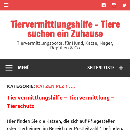
Zum
Inhalt
springen
Tiervermittlungshilfe – Tiere
suchen ein Zuhause
Tiervermittlungsportal für Hund, Katze, Nager,
Reptilien & Co
MENÜ
SEITENLEISTE
KATEGORIE:
KATZEN PLZ 1 ….
Tiervermittlungshilfe – Tiervermittlung –
Tierschutz
——————————————————————————
Hier finden Sie die Katzen, die sich auf Pflegestellen
oder Tierheimen im Bereich der Postleitzahl 1 befinden.