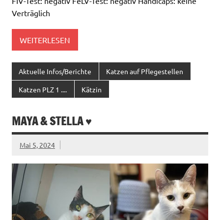
FIV-Test: negativ FeLV-Test: negativ Handicaps: keine
Verträglich
WEITERLESEN
Aktuelle Infos/Berichte
Katzen auf Pflegestellen
Katzen PLZ 1 ....
Kätzin
MAYA & STELLA ♥
Mai 5, 2024