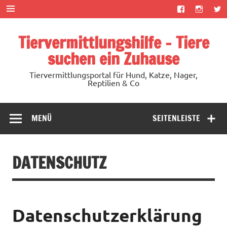
Zum
Inhalt
springen
Tiervermittlungshilfe – Tiere
suchen ein Zuhause
Tiervermittlungsportal für Hund, Katze, Nager,
Reptilien & Co
MENÜ
SEITENLEISTE
DATENSCHUTZ
Datenschutzerklärung