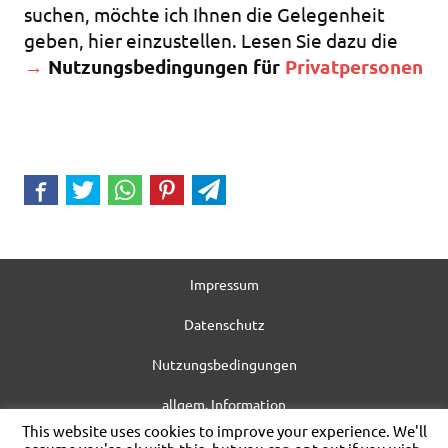
suchen, möchte ich Ihnen die Gelegenheit
geben, hier einzustellen. Lesen Sie dazu die
→
Nutzungsbedingungen für
Privatpersonen
Impressum
Datenschutz
Nutzungsbedingungen
allgem. Information
This website uses cookies to improve your experience. We'll
WordPress-Theme: Dynamic News von ThemeZee.