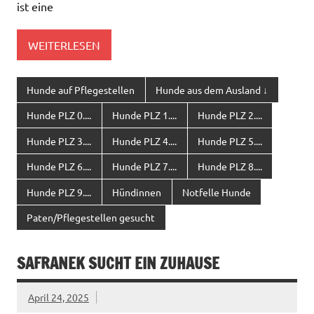
ist eine
WEITERLESEN
Hunde auf Pflegestellen
Hunde aus dem Ausland ↓
Hunde PLZ 0....
Hunde PLZ 1....
Hunde PLZ 2....
Hunde PLZ 3....
Hunde PLZ 4....
Hunde PLZ 5....
Hunde PLZ 6....
Hunde PLZ 7....
Hunde PLZ 8....
Hunde PLZ 9....
Hündinnen
Notfelle Hunde
Paten/Pflegestellen gesucht
SAFRANEK SUCHT EIN ZUHAUSE
April 24, 2025