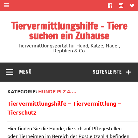
Zum
Inhalt
springen
Tiervermittlungshilfe – Tiere
suchen ein Zuhause
Tiervermittlungsportal für Hund, Katze, Nager,
Reptilien & Co
MENÜ
SEITENLEISTE
KATEGORIE:
HUNDE PLZ 4….
Tiervermittlungshilfe – Tiervermittlung –
Tierschutz
——————————————————————————
Hier finden Sie die Hunde, die sich auf Pflegestellen
oder Tierheimen im Bereich der Postleitzahl 4 befinden.