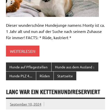
Dieser wunderschöne Hundejunge namens Monty ist ca.
1 Jahr alt und nun auf der Suche nach seinem Zuhause
für immer! FACTS: * Rüde, kastriert *
WEITERLESEN
Hunde auf Pflegestellen
Hunde aus dem Ausland ↓
Hunde PLZ 4....
Rüden
Startseite
LANC WAR EIN KETTENHUND/RESERVIERT
September 10, 2024