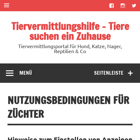
Zum
Inhalt
springen
Tiervermittlungshilfe – Tiere
suchen ein Zuhause
Tiervermittlungsportal für Hund, Katze, Nager,
Reptilien & Co
MENÜ
SEITENLEISTE
NUTZUNGSBEDINGUNGEN FÜR
ZÜCHTER
Hinweise zum Einstellen von Anzeigen