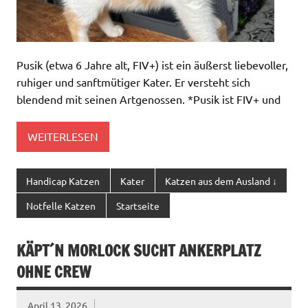
Pusik (etwa 6 Jahre alt, FIV+) ist ein äußerst liebevoller,
ruhiger und sanftmütiger Kater. Er versteht sich
blendend mit seinen Artgenossen. *Pusik ist FIV+ und
WEITERLESEN
Handicap Katzen
Kater
Katzen aus dem Ausland ↓
Notfelle Katzen
Startseite
KÄPT´N MORLOCK SUCHT ANKERPLATZ
OHNE CREW
April 13, 2026