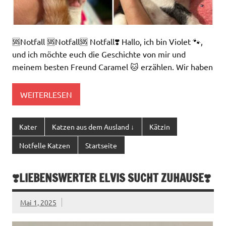
🆘Notfall 🆘Notfall🆘 Notfall❣️ Hallo, ich bin Violet 🐾,
und ich möchte euch die Geschichte von mir und
meinem besten Freund Caramel 🐱 erzählen. Wir haben
WEITERLESEN
Kater
Katzen aus dem Ausland ↓
Kätzin
Notfelle Katzen
Startseite
❣️LIEBENSWERTER ELVIS SUCHT ZUHAUSE❣️
Mai 1, 2025