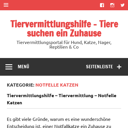
Zum
Inhalt
springen
Tiervermittlungshilfe – Tiere
suchen ein Zuhause
Tiervermittlungsportal für Hund, Katze, Nager,
Reptilien & Co
MENÜ
SEITENLEISTE
KATEGORIE:
NOTFELLE KATZEN
Tiervermittlungshilfe – Tiervermittlung – Notfelle
Katzen
Es gibt viele Gründe, warum es eine wunderschöne
Entscheidung ist, einer Notfallkatze ein Zuhause zu