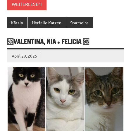
WEITERLESEN
Kätzin
Notfelle Katzen
Startseite
🆘VALENTINA, NIA + FELICIA 🆘
April 29, 2025