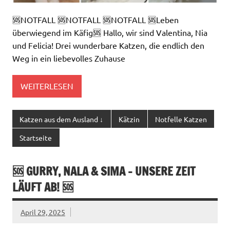
🆘NOTFALL 🆘NOTFALL 🆘NOTFALL 🆘Leben
überwiegend im Käfig🆘 Hallo, wir sind Valentina, Nia
und Felicia! Drei wunderbare Katzen, die endlich den
Weg in ein liebevolles Zuhause
WEITERLESEN
Katzen aus dem Ausland ↓
Kätzin
Notfelle Katzen
Startseite
🆘 GURRY, NALA & SIMA – UNSERE ZEIT
LÄUFT AB! 🆘
April 29, 2025