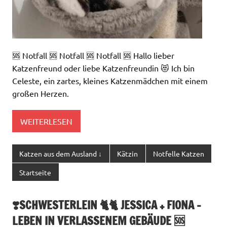
🆘 Notfall 🆘 Notfall 🆘 Notfall 🆘 Hallo lieber
Katzenfreund oder liebe Katzenfreundin 😻 Ich bin
Celeste, ein zartes, kleines Katzenmädchen mit einem
großen Herzen.
WEITERLESEN
Katzen aus dem Ausland ↓
Kätzin
Notfelle Katzen
Startseite
❣️SCHWESTERLEIN 🐈🐈 JESSICA + FIONA –
LEBEN IN VERLASSENEM GEBÄUDE 🆘