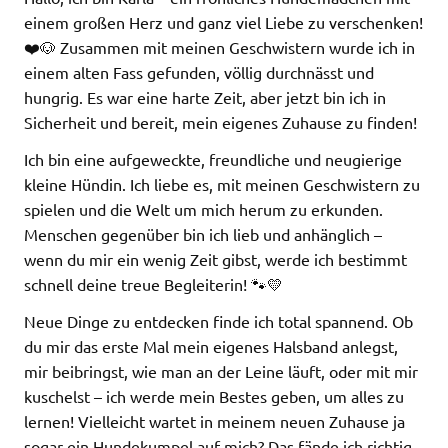
einem großen Herz und ganz viel Liebe zu verschenken!
❤️🐶 Zusammen mit meinen Geschwistern wurde ich in
einem alten Fass gefunden, völlig durchnässt und
hungrig. Es war eine harte Zeit, aber jetzt bin ich in
Sicherheit und bereit, mein eigenes Zuhause zu finden!
Ich bin eine aufgeweckte, freundliche und neugierige
kleine Hündin. Ich liebe es, mit meinen Geschwistern zu
spielen und die Welt um mich herum zu erkunden.
Menschen gegenüber bin ich lieb und anhänglich –
wenn du mir ein wenig Zeit gibst, werde ich bestimmt
schnell deine treue Begleiterin! 🐾💛
Neue Dinge zu entdecken finde ich total spannend. Ob
du mir das erste Mal mein eigenes Halsband anlegst,
mir beibringst, wie man an der Leine läuft, oder mit mir
kuschelst – ich werde mein Bestes geben, um alles zu
lernen! Vielleicht wartet in meinem neuen Zuhause ja
sogar ein Hundekumpel auf mich? Das fände ich richtig