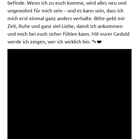
befinde. Wenn ich zu euch komme, wird alles neu und
ungewohnt für mich sein – und es kann sein, dass ich
mich erst einmal ganz anders verhalte. Bitte gebt mir
Zeit, Ruhe und ganz viel Liebe, damit ich ankommen
und mich bei euch sicher fühlen kann. Mit eurer Geduld
werde ich zeigen, wer ich wirklich bin. 🐾❤️