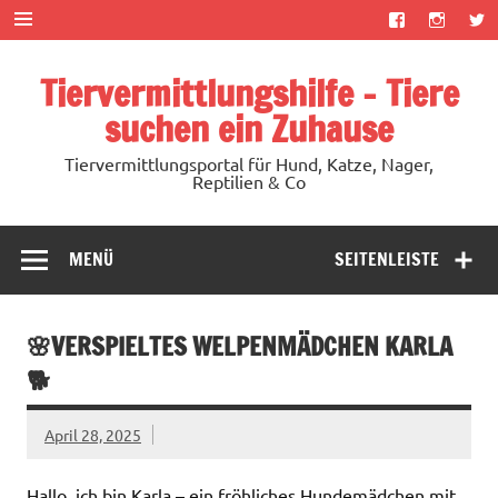
Zum
Inhalt
springen
Tiervermittlungshilfe – Tiere
suchen ein Zuhause
Tiervermittlungsportal für Hund, Katze, Nager,
Reptilien & Co
MENÜ
SEITENLEISTE
🌸VERSPIELTES WELPENMÄDCHEN KARLA
🐕
April 28, 2025
Hallo, ich bin Karla – ein fröhliches Hundemädchen mit