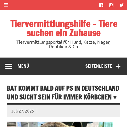
Zum
Inhalt
springen
Tiervermittlungshilfe – Tiere
suchen ein Zuhause
Tiervermittlungsportal für Hund, Katze, Nager,
Reptilien & Co
MENÜ
SEITENLEISTE
BAT KOMMT BALD AUF PS IN DEUTSCHLAND
UND SUCHT SEIN FÜR IMMER KÖRBCHEN ♥
Juli 27, 2025