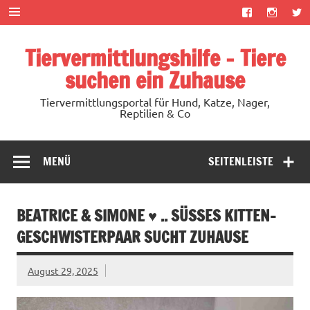
Zum
Inhalt
springen
Tiervermittlungshilfe – Tiere
suchen ein Zuhause
Tiervermittlungsportal für Hund, Katze, Nager,
Reptilien & Co
MENÜ
SEITENLEISTE
BEATRICE & SIMONE ♥ .. SÜSSES KITTEN-G
ESCHWISTERPAAR SUCHT ZUHAUSE
August 29, 2025