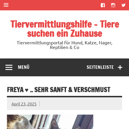
Zum
Inhalt
springen
Tiervermittlungshilfe – Tiere
suchen ein Zuhause
Tiervermittlungsportal für Hund, Katze, Nager,
Reptilien & Co
MENÜ
SEITENLEISTE
FREYA ♥ .. SEHR SANFT & VERSCHMUST
April 23, 2025