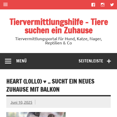
Zum
Inhalt
springen
Tiervermittlungshilfe – Tiere
suchen ein Zuhause
Tiervermittlungsportal für Hund, Katze, Nager,
Reptilien & Co
MENÜ
SEITENLEISTE
HEART (LOLLO) ♥ .. SUCHT EIN NEUES
ZUHAUSE MIT BALKON
Juni 10, 2025