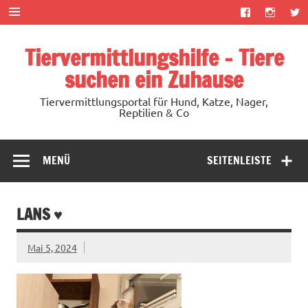
Zum
Inhalt
springen
Tiervermittlungshilfe – Tiere
suchen ein Zuhause
Tiervermittlungsportal für Hund, Katze, Nager,
Reptilien & Co
MENÜ
SEITENLEISTE
LANS ♥
Mai 5, 2024