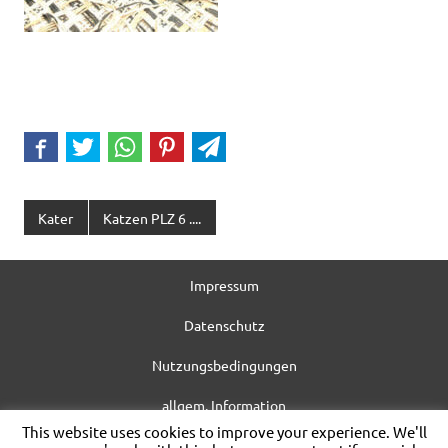
Kater
Katzen PLZ 6 ....
Impressum
Datenschutz
Nutzungsbedingungen
allgem. Information
This website uses cookies to improve your experience. We'll
WordPress-Theme: Dynamic News von ThemeZee.