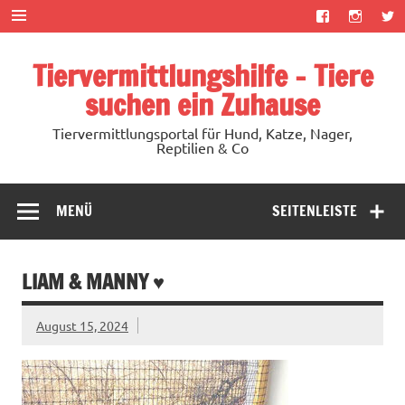
Zum
Inhalt
springen
Tiervermittlungshilfe – Tiere
suchen ein Zuhause
Tiervermittlungsportal für Hund, Katze, Nager,
Reptilien & Co
MENÜ
SEITENLEISTE
LIAM & MANNY ♥
August 15, 2024