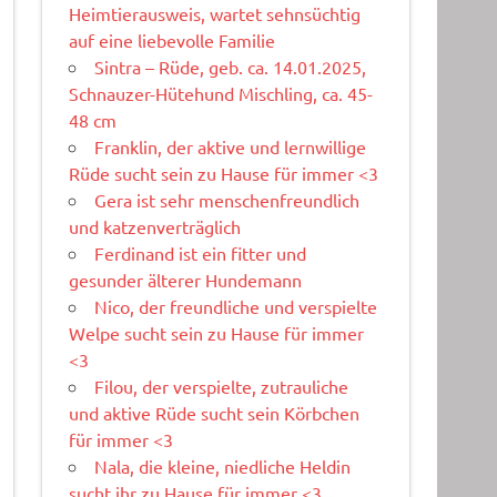
Heimtierausweis, wartet sehnsüchtig
auf eine liebevolle Familie
Sintra – Rüde, geb. ca. 14.01.2025,
Schnauzer-Hütehund Mischling, ca. 45-
48 cm
Franklin, der aktive und lernwillige
Rüde sucht sein zu Hause für immer <3
Gera ist sehr menschenfreundlich
und katzenverträglich
Ferdinand ist ein fitter und
gesunder älterer Hundemann
Nico, der freundliche und verspielte
Welpe sucht sein zu Hause für immer
<3
Filou, der verspielte, zutrauliche
und aktive Rüde sucht sein Körbchen
für immer <3
Nala, die kleine, niedliche Heldin
sucht ihr zu Hause für immer <3