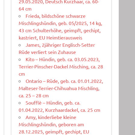
29.05.2020, Deutsch Kurzhaar, ca. 60-
64 cm
Frieda, bildschöne schwarze
Mischlingshündin, geb. 05/2025, 14 kg,
43 cm Schulterhöhe, geimpft, gechipt,
kastriert, EU Heimtierausweis
James, 2jähriger Englisch-Setter
Rüde verliert sein Zuhause
Kito – Hündin, geb. ca. 03.05.2023,
Terrier-Pinscher-Dackel Misching, ca. 28
cm
Ontario – Rüde, geb. ca. 01.01.2022,
Malteser-Terrier-Chihuahua Mischling,
ca. 25 – 28 cm
Soufflè – Hündin, geb. ca.
01.04.2022, Kurzhaardackel, ca. 25 cm
Amy, kinderliebe kleine
Mischlingshündin, geboren am
28.12.2025, geimpft, gechipt, EU