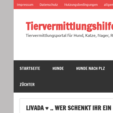
Zum
Impressum
Datenschutz
Nutzungsbedingungen
allge
Inhalt
springen
Tiervermittlungshilf
Tiervermittlungsportal für Hund, Katze, Nager, R
STARTSEITE
HUNDE
HUNDE NACH PLZ
ZÜCHTER
LIVADA ♥ .. WER SCHENKT IHR EI