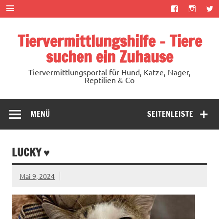
Zum
Inhalt
springen
Tiervermittlungshilfe – Tiere
suchen ein Zuhause
Tiervermittlungsportal für Hund, Katze, Nager,
Reptilien & Co
MENÜ
SEITENLEISTE
LUCKY ♥
Mai 9, 2024