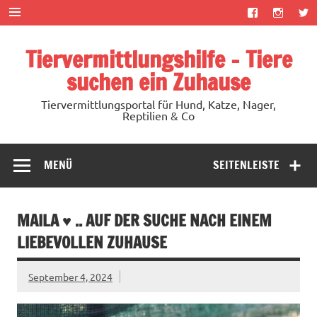
Zum
Inhalt
springen
Tiervermittlungshilfe – Tiere
suchen ein Zuhause
Tiervermittlungsportal für Hund, Katze, Nager,
Reptilien & Co
MENÜ
SEITENLEISTE
MAILA ♥ .. AUF DER SUCHE NACH EINEM
LIEBEVOLLEN ZUHAUSE
September 4, 2024