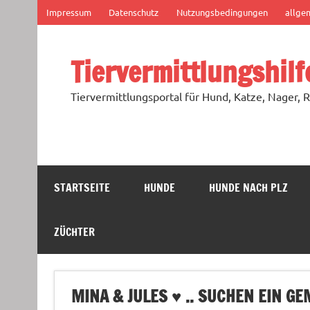
Zum
Impressum
Datenschutz
Nutzungsbedingungen
allge
Inhalt
springen
Tiervermittlungshilf
Tiervermittlungsportal für Hund, Katze, Nager, R
STARTSEITE
HUNDE
HUNDE NACH PLZ
ZÜCHTER
MINA & JULES ♥ .. SUCHEN EIN G