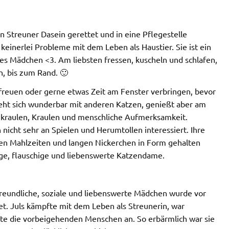
n Streuner Dasein gerettet und in eine Pflegestelle
t keinerlei Probleme mit dem Leben als Haustier. Sie ist ein
tes Mädchen <3. Am liebsten fressen, kuscheln und schlafen,
n, bis zum Rand. 🙂
freuen oder gerne etwas Zeit am Fenster verbringen, bevor
steht sich wunderbar mit anderen Katzen, genießt aber am
hkraulen, Kraulen und menschliche Aufmerksamkeit.
h nicht sehr an Spielen und Herumtollen interessiert. Ihre
ren Mahlzeiten und langen Nickerchen in Form gehalten
ige, flauschige und liebenswerte Katzendame.
freundliche, soziale und liebenswerte Mädchen wurde vor
et. Juls kämpfte mit dem Leben als Streunerin, war
lte die vorbeigehenden Menschen an. So erbärmlich war sie