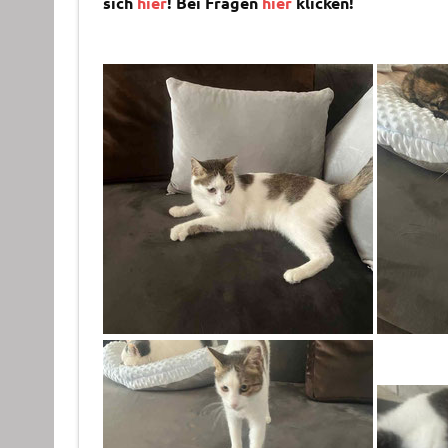
sich
hier
! Bei Fragen
hier
klicken!