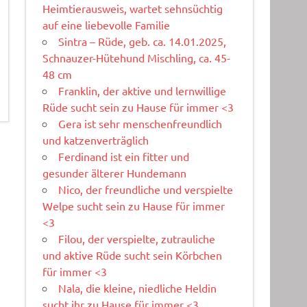
Heimtierausweis, wartet sehnsüchtig
auf eine liebevolle Familie
Sintra – Rüde, geb. ca. 14.01.2025,
Schnauzer-Hütehund Mischling, ca. 45-
48 cm
Franklin, der aktive und lernwillige
Rüde sucht sein zu Hause für immer <3
Gera ist sehr menschenfreundlich
und katzenverträglich
Ferdinand ist ein fitter und
gesunder älterer Hundemann
Nico, der freundliche und verspielte
Welpe sucht sein zu Hause für immer
<3
Filou, der verspielte, zutrauliche
und aktive Rüde sucht sein Körbchen
für immer <3
Nala, die kleine, niedliche Heldin
sucht ihr zu Hause für immer <3