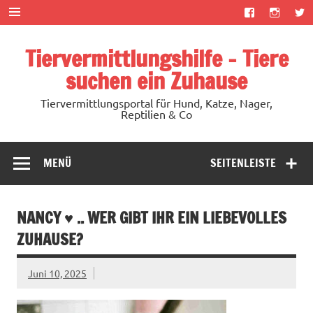
Zum
Inhalt
springen
Tiervermittlungshilfe – Tiere
suchen ein Zuhause
Tiervermittlungsportal für Hund, Katze, Nager,
Reptilien & Co
MENÜ
SEITENLEISTE
NANCY ♥ .. WER GIBT IHR EIN LIEBEVOLLES
ZUHAUSE?
Juni 10, 2025