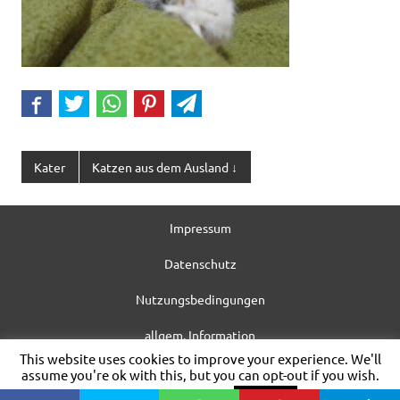
Kater
Katzen aus dem Ausland ↓
Impressum
Datenschutz
Nutzungsbedingungen
allgem. Information
This website uses cookies to improve your experience. We'll
WordPress-Theme: Dynamic News von ThemeZee.
assume you're ok with this, but you can opt-out if you wish.
Cookie settings
ACCEPT