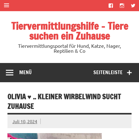
Zum
Inhalt
springen
Tiervermittlungshilfe – Tiere
suchen ein Zuhause
Tiervermittlungsportal für Hund, Katze, Nager,
Reptilien & Co
MENÜ
SEITENLEISTE
OLIVIA ♥ .. KLEINER WIRBELWIND SUCHT
ZUHAUSE
Juli 10, 2024