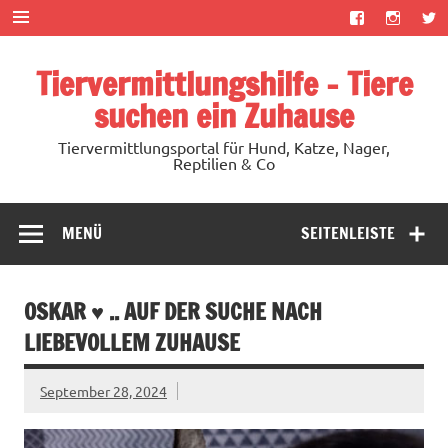
Zum
Inhalt
springen
Tiervermittlungshilfe – Tiere
suchen ein Zuhause
Tiervermittlungsportal für Hund, Katze, Nager,
Reptilien & Co
MENÜ
SEITENLEISTE
OSKAR ♥ .. AUF DER SUCHE NACH
LIEBEVOLLEM ZUHAUSE
September 28, 2024