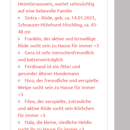
Heimtierausweis, wartet sehnsüchtig
auf eine liebevolle Familie
Sintra – Rüde, geb. ca. 14.01.2025,
Schnauzer-Hütehund Mischling, ca. 45-
48 cm
Franklin, der aktive und lernwillige
Rüde sucht sein zu Hause für immer <3
Gera ist sehr menschenfreundlich
und katzenverträglich
Ferdinand ist ein fitter und
gesunder älterer Hundemann
Nico, der freundliche und verspielte
Welpe sucht sein zu Hause für immer
<3
Filou, der verspielte, zutrauliche
und aktive Rüde sucht sein Körbchen
für immer <3
Nala, die kleine, niedliche Heldin
sucht ihr zu Hause für immer <3