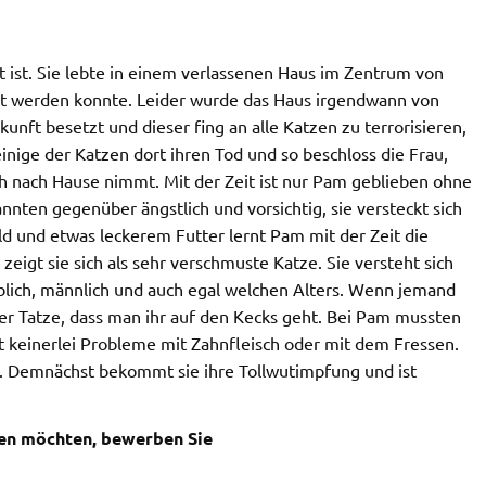
alt ist. Sie lebte in einem verlassenen Haus im Zentrum von
orgt werden konnte. Leider wurde das Haus irgendwann von
nft besetzt und dieser fing an alle Katzen zu terrorisieren,
einige der Katzen dort ihren Tod und so beschloss die Frau,
ich nach Hause nimmt. Mit der Zeit ist nur Pam geblieben ohne
ten gegenüber ängstlich und vorsichtig, sie versteckt sich
d und etwas leckerem Futter lernt Pam mit der Zeit die
zeigt sie sich als sehr verschmuste Katze. Sie versteht sich
eiblich, männlich und auch egal welchen Alters. Wenn jemand
 der Tatze, dass man ihr auf den Kecks geht. Bei Pam mussten
st keinerlei Probleme mit Zahnfleisch oder mit dem Fressen.
v. Demnächst bekommt sie ihre Tollwutimpfung und ist
ken möchten, bewerben Sie