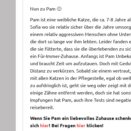
Nun zu Pam 🙂
Pam ist eine weibliche Katze, die ca. 7-8 Jahre 
Sofia wo sie relativ sicher über die Jahre ums
einem relativ aggressiven Menschen ohne Unterku
die dort so lange vor ihm lebten. Leider fanden 
die sie fütterte, dass sie die überlebenden zu s
ein Für-Immer-Zuhause. Anfangs ist Pam Unbekann
und braucht Zeit um aufzutauen. Doch mit Gedul
Distanz zu verkürzen. Sobald sie einem vertraut, 
mit allen Katzen in der Pflegestelle, egal ob w
zu aufdringlich ist, geht sie weg oder zeigt mit
einige Zähne entfernt werden, doch sie hat son
Impfungen hat Pam, auch ihre Tests sind negati
reisebereit.
Wenn Sie Pam ein liebevolles Zuhause schen
sich
hier
! Bei
Fragen
hier
klicken!