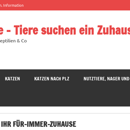
m. Information
e – Tiere suchen ein Zuhau
eptilien & Co
KATZEN
KATZEN NACH PLZ
NUTZTIERE, NAGER UND
F IHR FÜR-IMMER-ZUHAUSE