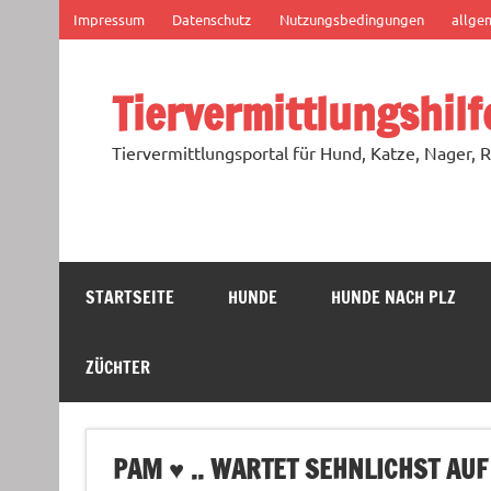
Zum
Impressum
Datenschutz
Nutzungsbedingungen
allge
Inhalt
springen
Tiervermittlungshilf
Tiervermittlungsportal für Hund, Katze, Nager, R
STARTSEITE
HUNDE
HUNDE NACH PLZ
ZÜCHTER
PAM ♥ .. WARTET SEHNLICHST AU