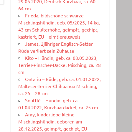
29.05.2020, Deutsch Kurzhaar, ca. 60-
64 cm
Frieda, bildschöne schwarze
Mischlingshündin, geb. 05/2025, 14 kg,
43 cm Schulterhöhe, geimpft, gechipt,
kastriert, EU Heimtierausweis
James, 2jähriger Englisch-Setter
Rüde verliert sein Zuhause
Kito – Hündin, geb. ca. 03.05.2023,
Terrier-Pinscher-Dackel Misching, ca. 28
cm
Ontario – Rüde, geb. ca. 01.01.2022,
Malteser-Terrier-Chihuahua Mischling,
ca. 25 – 28 cm
Soufflè – Hündin, geb. ca.
01.04.2022, Kurzhaardackel, ca. 25 cm
Amy, kinderliebe kleine
Mischlingshündin, geboren am
28.12.2025, geimpft, gechipt, EU