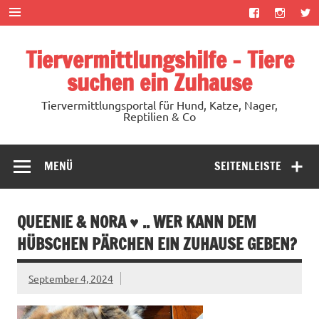
Zum
Inhalt
springen
Tiervermittlungshilfe – Tiere
suchen ein Zuhause
Tiervermittlungsportal für Hund, Katze, Nager,
Reptilien & Co
MENÜ
SEITENLEISTE
QUEENIE & NORA ♥ .. WER KANN DEM
HÜBSCHEN PÄRCHEN EIN ZUHAUSE GEBEN?
September 4, 2024