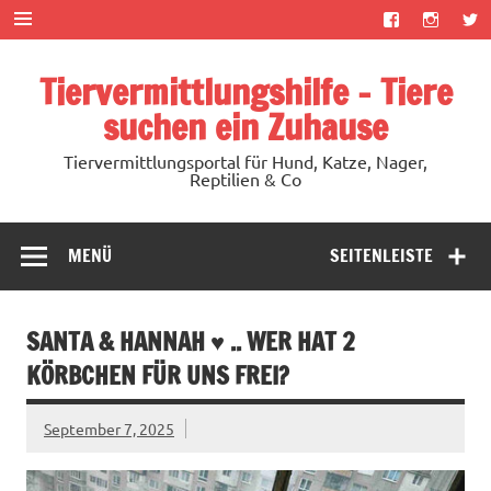
Zum
Inhalt
springen
Tiervermittlungshilfe – Tiere
suchen ein Zuhause
Tiervermittlungsportal für Hund, Katze, Nager,
Reptilien & Co
MENÜ
SEITENLEISTE
SANTA & HANNAH ♥ .. WER HAT 2
KÖRBCHEN FÜR UNS FREI?
September 7, 2025