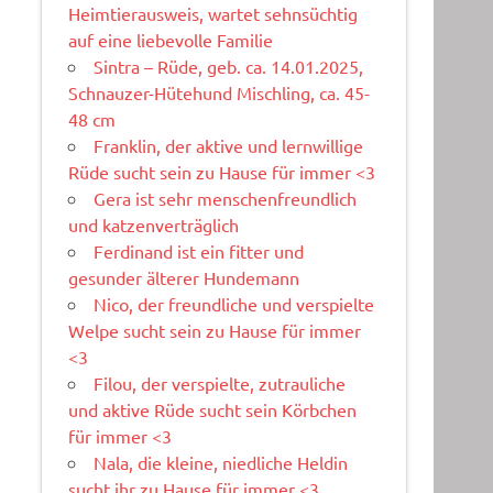
Heimtierausweis, wartet sehnsüchtig
auf eine liebevolle Familie
Sintra – Rüde, geb. ca. 14.01.2025,
Schnauzer-Hütehund Mischling, ca. 45-
48 cm
Franklin, der aktive und lernwillige
Rüde sucht sein zu Hause für immer <3
Gera ist sehr menschenfreundlich
und katzenverträglich
Ferdinand ist ein fitter und
gesunder älterer Hundemann
Nico, der freundliche und verspielte
Welpe sucht sein zu Hause für immer
<3
Filou, der verspielte, zutrauliche
und aktive Rüde sucht sein Körbchen
für immer <3
Nala, die kleine, niedliche Heldin
sucht ihr zu Hause für immer <3