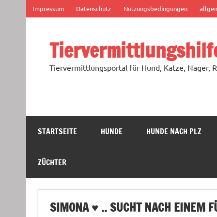
Zum
Impressum
Datenschutz
Nutzungsbedingungen
allge
Inhalt
springen
Tiervermittlungshilf
Tiervermittlungsportal für Hund, Katze, Nager, R
STARTSEITE
HUNDE
HUNDE NACH PLZ
ZÜCHTER
SIMONA ♥ .. SUCHT NACH EINEM 