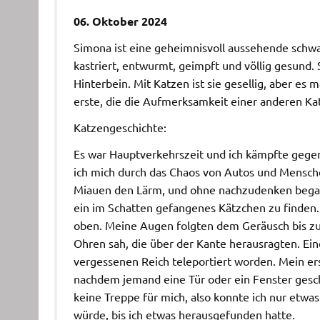
06. Oktober 2024
Simona ist eine geheimnisvoll aussehende schwa
kastriert, entwurmt, geimpft und völlig gesund.
Hinterbein. Mit Katzen ist sie gesellig, aber es ma
erste, die die Aufmerksamkeit einer anderen Katz
Katzengeschichte:
Es war Hauptverkehrszeit und ich kämpfte geg
ich mich durch das Chaos von Autos und Menschen
Miauen den Lärm, und ohne nachzudenken begann
ein im Schatten gefangenes Kätzchen zu finden
oben. Meine Augen folgten dem Geräusch bis zu
Ohren sah, die über der Kante herausragten. Ein
vergessenen Reich teleportiert worden. Mein er
nachdem jemand eine Tür oder ein Fenster gesch
keine Treppe für mich, also konnte ich nur etwa
würde, bis ich etwas herausgefunden hatte.