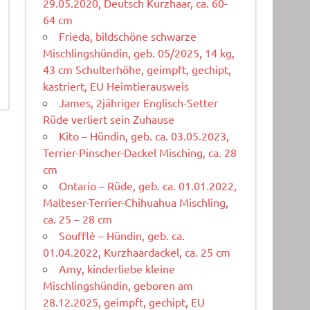
29.05.2020, Deutsch Kurzhaar, ca. 60-
64 cm
Frieda, bildschöne schwarze
Mischlingshündin, geb. 05/2025, 14 kg,
43 cm Schulterhöhe, geimpft, gechipt,
kastriert, EU Heimtierausweis
James, 2jähriger Englisch-Setter
Rüde verliert sein Zuhause
Kito – Hündin, geb. ca. 03.05.2023,
Terrier-Pinscher-Dackel Misching, ca. 28
cm
Ontario – Rüde, geb. ca. 01.01.2022,
Malteser-Terrier-Chihuahua Mischling,
ca. 25 – 28 cm
Soufflè – Hündin, geb. ca.
01.04.2022, Kurzhaardackel, ca. 25 cm
Amy, kinderliebe kleine
Mischlingshündin, geboren am
28.12.2025, geimpft, gechipt, EU