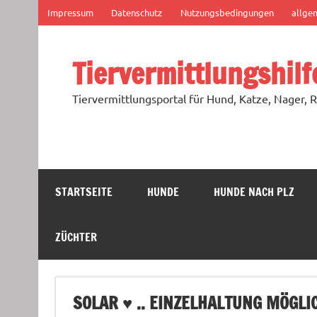
Zum
Impressum
Datenschutz
Nutzungsbedingungen
allge
Inhalt
springen
Tiervermittlungshilf
Tiervermittlungsportal für Hund, Katze, Nager, R
STARTSEITE
HUNDE
HUNDE NACH PLZ
ZÜCHTER
SOLAR ♥ .. EINZELHALTUNG MÖGLI