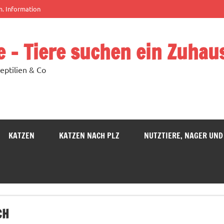
m. Information
e – Tiere suchen ein Zuhau
eptilien & Co
KATZEN
KATZEN NACH PLZ
NUTZTIERE, NAGER UND
CH