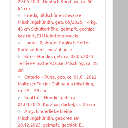
29.05.2020, Deutsch Kurzhaar, ca. 60-
64 cm
Frieda, bildschöne schwarze
Mischlingshündin, geb. 05/2025, 14 kg,
43 cm Schulterhöhe, geimpft, gechipt,
kastriert, EU Heimtierausweis
James, 2jähriger Englisch-Setter
Rüde verliert sein Zuhause
Kito – Hündin, geb. ca. 03.05.2023,
Terrier-Pinscher-Dackel Misching, ca. 28
cm
Ontario – Rüde, geb. ca. 01.01.2022,
Malteser-Terrier-Chihuahua Mischling,
ca. 25 – 28 cm
Soufflè – Hündin, geb. ca.
01.04.2022, Kurzhaardackel, ca. 25 cm
Amy, kinderliebe kleine
Mischlingshündin, geboren am
28.12.2025, geimpft, gechipt, EU