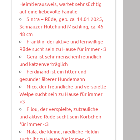
Heimtierausweis, wartet sehnsüchtig
auf eine liebevolle Familie
Sintra – Rüde, geb. ca. 14.01.2025,
Schnauzer-Hütehund Mischling, ca. 45-
48 cm
Franklin, der aktive und lernwillige
Rüde sucht sein zu Hause für immer <3
Gera ist sehr menschenfreundlich
und katzenverträglich
Ferdinand ist ein fitter und
gesunder älterer Hundemann
Nico, der freundliche und verspielte
Welpe sucht sein zu Hause für immer
<3
Filou, der verspielte, zutrauliche
und aktive Rüde sucht sein Körbchen
für immer <3
Nala, die kleine, niedliche Heldin
sucht ihr zu Hause für immer <3