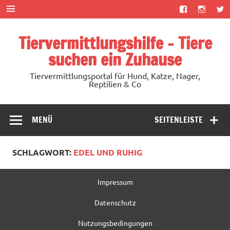
Zum
Inhalt
springen
Tiervermittlungshilfe – Tiere
suchen ein Zuhause
Tiervermittlungsportal für Hund, Katze, Nager,
Reptilien & Co
MENÜ
SEITENLEISTE
SCHLAGWORT:
EDEL UND RUHIG
Impressum
Datenschutz
Nutzungsbedingungen