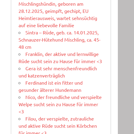
Mischlingshündin, geboren am
28.12.2025, geimpft, gechipt, EU
Heimtierausweis, wartet sehnsüchtig
auf eine liebevolle Familie
Sintra – Rüde, geb. ca. 14.01.2025,
Schnauzer-Hütehund Mischling, ca. 45-
48 cm
Franklin, der aktive und lernwillige
Rüde sucht sein zu Hause für immer <3
Gera ist sehr menschenfreundlich
und katzenverträglich
Ferdinand ist ein fitter und
gesunder älterer Hundemann
Nico, der freundliche und verspielte
Welpe sucht sein zu Hause für immer
<3
Filou, der verspielte, zutrauliche
und aktive Rüde sucht sein Körbchen
für immer <3