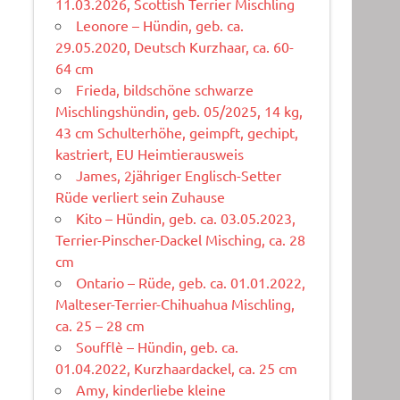
11.03.2026, Scottish Terrier Mischling
Leonore – Hündin, geb. ca.
29.05.2020, Deutsch Kurzhaar, ca. 60-
64 cm
Frieda, bildschöne schwarze
Mischlingshündin, geb. 05/2025, 14 kg,
43 cm Schulterhöhe, geimpft, gechipt,
kastriert, EU Heimtierausweis
James, 2jähriger Englisch-Setter
Rüde verliert sein Zuhause
Kito – Hündin, geb. ca. 03.05.2023,
Terrier-Pinscher-Dackel Misching, ca. 28
cm
Ontario – Rüde, geb. ca. 01.01.2022,
Malteser-Terrier-Chihuahua Mischling,
ca. 25 – 28 cm
Soufflè – Hündin, geb. ca.
01.04.2022, Kurzhaardackel, ca. 25 cm
Amy, kinderliebe kleine