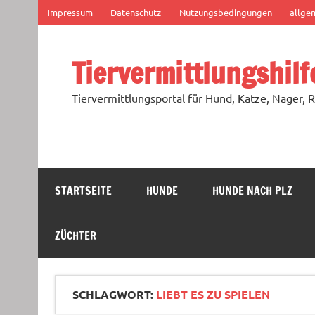
Zum
Impressum
Datenschutz
Nutzungsbedingungen
allge
Inhalt
springen
Tiervermittlungshilf
Tiervermittlungsportal für Hund, Katze, Nager, R
STARTSEITE
HUNDE
HUNDE NACH PLZ
ZÜCHTER
SCHLAGWORT:
LIEBT ES ZU SPIELEN