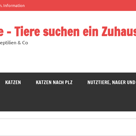
m. Information
e – Tiere suchen ein Zuhau
eptilien & Co
KATZEN
KATZEN NACH PLZ
NUTZTIERE, NAGER UND