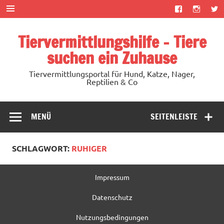
Zum
Inhalt
springen
Tiervermittlungshilfe – Tiere
suchen ein Zuhause
Tiervermittlungsportal für Hund, Katze, Nager,
Reptilien & Co
MENÜ
SEITENLEISTE
SCHLAGWORT:
RUHIGER
Impressum
Datenschutz
Nutzungsbedingungen