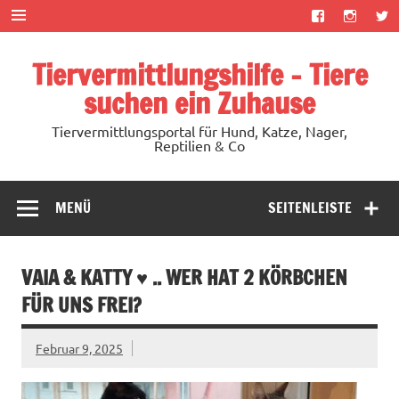
Zum
Inhalt
springen
Tiervermittlungshilfe – Tiere
suchen ein Zuhause
Tiervermittlungsportal für Hund, Katze, Nager,
Reptilien & Co
MENÜ
SEITENLEISTE
VAIA & KATTY ♥ .. WER HAT 2 KÖRBCHEN
FÜR UNS FREI?
Februar 9, 2025