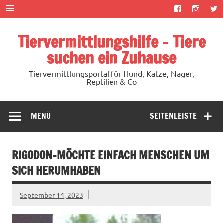
Zum
Inhalt
springen
Tiervermittlungshilfe – Tiere
suchen ein Zuhause
Tiervermittlungsportal für Hund, Katze, Nager,
Reptilien & Co
MENÜ
SEITENLEISTE
RIGODON-MÖCHTE EINFACH MENSCHEN UM
SICH HERUMHABEN
September 14, 2023