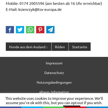
Mobile: 0174 2005596 (am besten ab 16 Uhr erreichbar)
E-Mail: ksienrzyk@tsv-europa.de
Hunde aus dem Ausland ↓
Rüden
Startseite
Impressum
Datenschutz
Nutzungsbedingungen
allgem. Information
This website uses cookies to improve your experience. We'll
WordPress-Theme: Dynamic News von ThemeZee.
assume you're ok with this, but you can opt-out if you wish.