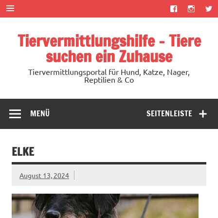
Zum
Inhalt
springen
Tiervermittlungshilfe – Tiere
suchen ein Zuhause
Tiervermittlungsportal für Hund, Katze, Nager,
Reptilien & Co
MENÜ
SEITENLEISTE
ELKE
August 13, 2024