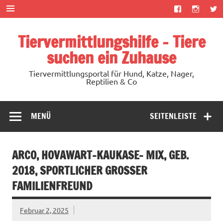
Zum
Inhalt
springen
Tiervermittlungshilfe – Tiere
suchen ein Zuhause
Tiervermittlungsportal für Hund, Katze, Nager,
Reptilien & Co
MENÜ
SEITENLEISTE
ARCO, HOVAWART-KAUKASE- MIX, GEB.
2018, SPORTLICHER GROSSER F
AMILIENFREUND
Februar 2, 2025