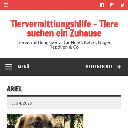
Zum
Inhalt
springen
Tiervermittlungshilfe – Tiere
suchen ein Zuhause
Tiervermittlungsportal für Hund, Katze, Nager,
Reptilien & Co
MENÜ
SEITENLEISTE
ARIEL
Juli 4, 2025