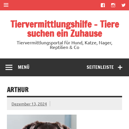
Zum
Inhalt
springen
Tiervermittlungshilfe – Tiere
suchen ein Zuhause
Tiervermittlungsportal für Hund, Katze, Nager,
Reptilien & Co
MENÜ
SEITENLEISTE
ARTHUR
Dezember 13, 2024