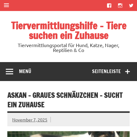
Zum
Inhalt
springen
Tiervermittlungshilfe – Tiere
suchen ein Zuhause
Tiervermittlungsportal für Hund, Katze, Nager,
Reptilien & Co
MENÜ
SEITENLEISTE
ASKAN – GRAUES SCHNÄUZCHEN – SUCHT
EIN ZUHAUSE
November 7, 2025