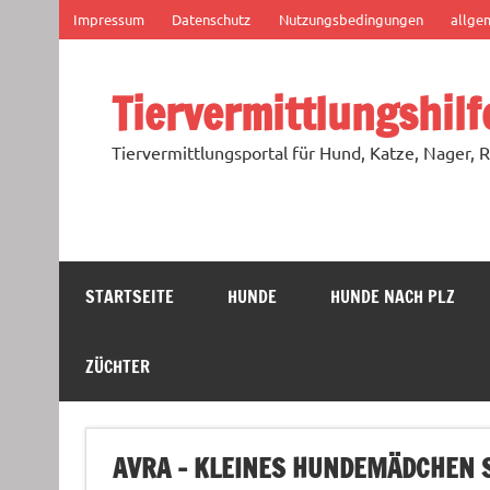
Zum
Impressum
Datenschutz
Nutzungsbedingungen
allge
Inhalt
springen
Tiervermittlungshilf
Tiervermittlungsportal für Hund, Katze, Nager, R
STARTSEITE
HUNDE
HUNDE NACH PLZ
ZÜCHTER
AVRA – KLEINES HUNDEMÄDCHEN S