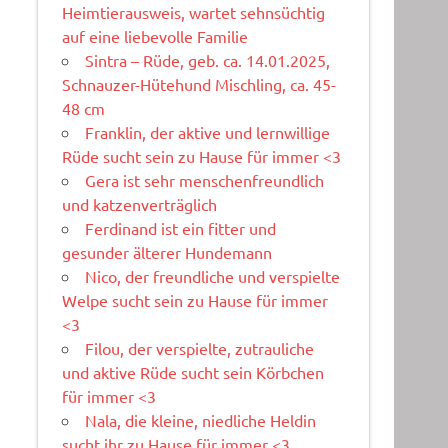
Heimtierausweis, wartet sehnsüchtig
auf eine liebevolle Familie
Sintra – Rüde, geb. ca. 14.01.2025,
Schnauzer-Hütehund Mischling, ca. 45-
48 cm
Franklin, der aktive und lernwillige
Rüde sucht sein zu Hause für immer <3
Gera ist sehr menschenfreundlich
und katzenverträglich
Ferdinand ist ein fitter und
gesunder älterer Hundemann
Nico, der freundliche und verspielte
Welpe sucht sein zu Hause für immer
<3
Filou, der verspielte, zutrauliche
und aktive Rüde sucht sein Körbchen
für immer <3
Nala, die kleine, niedliche Heldin
sucht ihr zu Hause für immer <3