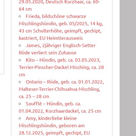
29.05.2020, Deutsch Kurzhaar, ca. 60-
64 cm
Frieda, bildschöne schwarze
Mischlingshündin, geb. 05/2025, 14 kg,
43 cm Schulterhöhe, geimpft, gechipt,
kastriert, EU Heimtierausweis
James, 2jähriger Englisch-Setter
Rüde verliert sein Zuhause
Kito – Hündin, geb. ca. 03.05.2023,
Terrier-Pinscher-Dackel Misching, ca. 28
cm
Ontario – Rüde, geb. ca. 01.01.2022,
Malteser-Terrier-Chihuahua Mischling,
ca. 25 – 28 cm
Soufflè – Hündin, geb. ca.
01.04.2022, Kurzhaardackel, ca. 25 cm
Amy, kinderliebe kleine
Mischlingshündin, geboren am
28.12.2025, geimpft, gechipt, EU