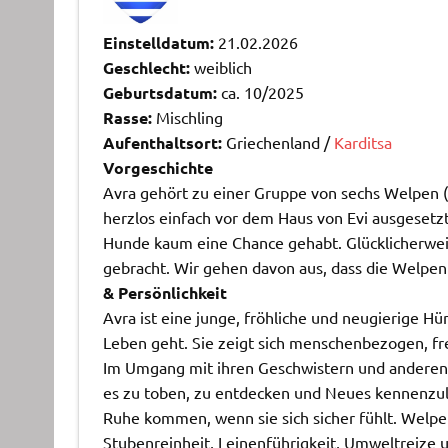
Einstelldatum:
21.02.2026
Geschlecht:
weiblich
Geburtsdatum:
ca. 10/2025
Rasse:
Mischling
Aufenthaltsort:
Griechenland /
Karditsa
Vorgeschichte
Avra gehört zu einer Gruppe von sechs Welpen 
herzlos einfach vor dem Haus von Evi ausgesetz
Hunde kaum eine Chance gehabt. Glücklicherweis
gebracht. Wir gehen davon aus, dass die Welpe
& Persönlichkeit
Avra ist eine junge, fröhliche und neugierige Hü
Leben geht. Sie zeigt sich menschenbezogen, f
Im Umgang mit ihren Geschwistern und anderen Hu
es zu toben, zu entdecken und Neues kennenzule
Ruhe kommen, wenn sie sich sicher fühlt. Welpen
Stubenreinheit, Leinenführigkeit, Umweltreize u