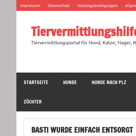
Zum
Impressum
Datenschutz
Nutzungsbedingungen
allge
Inhalt
springen
Tiervermittlungshilf
Tiervermittlungsportal für Hund, Katze, Nager, R
STARTSEITE
HUNDE
HUNDE NACH PLZ
ZÜCHTER
BASTI WURDE EINFACH ENTSORGT