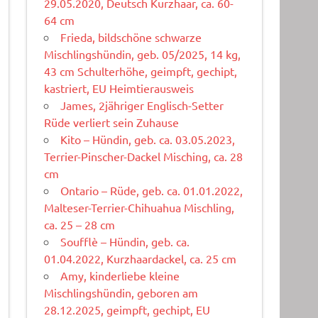
29.05.2020, Deutsch Kurzhaar, ca. 60-
64 cm
Frieda, bildschöne schwarze
Mischlingshündin, geb. 05/2025, 14 kg,
43 cm Schulterhöhe, geimpft, gechipt,
kastriert, EU Heimtierausweis
James, 2jähriger Englisch-Setter
Rüde verliert sein Zuhause
Kito – Hündin, geb. ca. 03.05.2023,
Terrier-Pinscher-Dackel Misching, ca. 28
cm
Ontario – Rüde, geb. ca. 01.01.2022,
Malteser-Terrier-Chihuahua Mischling,
ca. 25 – 28 cm
Soufflè – Hündin, geb. ca.
01.04.2022, Kurzhaardackel, ca. 25 cm
Amy, kinderliebe kleine
Mischlingshündin, geboren am
28.12.2025, geimpft, gechipt, EU