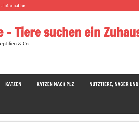
m. Information
e – Tiere suchen ein Zuhau
eptilien & Co
KATZEN
KATZEN NACH PLZ
NUTZTIERE, NAGER UND