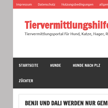
Zum
Impressum
Datenschutz
Nutzungsbedingungen
allge
Inhalt
springen
Tiervermittlungshilf
Tiervermittlungsportal für Hund, Katze, Nager, R
STARTSEITE
HUNDE
HUNDE NACH PLZ
ZÜCHTER
BENJI UND DALI WERDEN NUR GEME