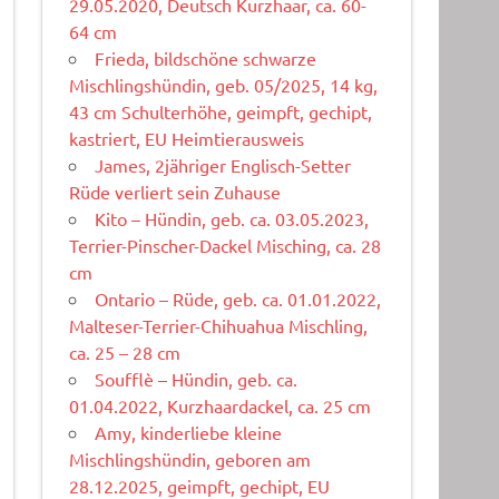
29.05.2020, Deutsch Kurzhaar, ca. 60-
64 cm
Frieda, bildschöne schwarze
Mischlingshündin, geb. 05/2025, 14 kg,
43 cm Schulterhöhe, geimpft, gechipt,
kastriert, EU Heimtierausweis
James, 2jähriger Englisch-Setter
Rüde verliert sein Zuhause
Kito – Hündin, geb. ca. 03.05.2023,
Terrier-Pinscher-Dackel Misching, ca. 28
cm
Ontario – Rüde, geb. ca. 01.01.2022,
Malteser-Terrier-Chihuahua Mischling,
ca. 25 – 28 cm
Soufflè – Hündin, geb. ca.
01.04.2022, Kurzhaardackel, ca. 25 cm
Amy, kinderliebe kleine
Mischlingshündin, geboren am
28.12.2025, geimpft, gechipt, EU