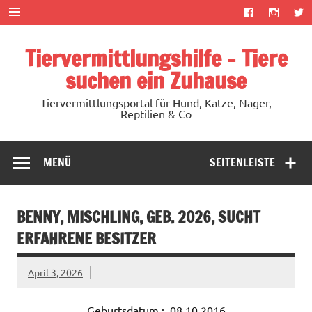
Zum
Inhalt
springen
Tiervermittlungshilfe – Tiere
suchen ein Zuhause
Tiervermittlungsportal für Hund, Katze, Nager,
Reptilien & Co
MENÜ
SEITENLEISTE
BENNY, MISCHLING, GEB. 2026, SUCHT
ERFAHRENE BESITZER
April 3, 2026
Geburtsdatum : 08.10.2016