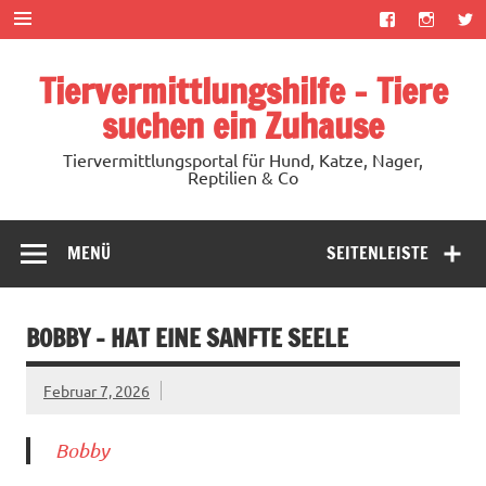
Zum
Inhalt
springen
Tiervermittlungshilfe – Tiere
suchen ein Zuhause
Tiervermittlungsportal für Hund, Katze, Nager,
Reptilien & Co
MENÜ
SEITENLEISTE
BOBBY – HAT EINE SANFTE SEELE
Februar 7, 2026
Bobby