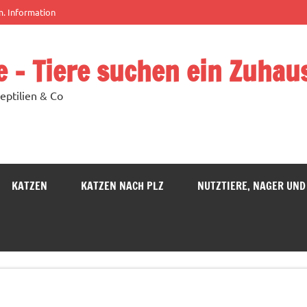
m. Information
e – Tiere suchen ein Zuhau
eptilien & Co
KATZEN
KATZEN NACH PLZ
NUTZTIERE, NAGER UND