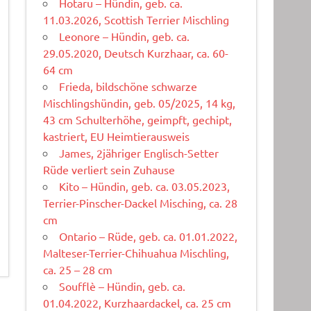
Hotaru – Hündin, geb. ca.
11.03.2026, Scottish Terrier Mischling
Leonore – Hündin, geb. ca.
29.05.2020, Deutsch Kurzhaar, ca. 60-
64 cm
Frieda, bildschöne schwarze
Mischlingshündin, geb. 05/2025, 14 kg,
43 cm Schulterhöhe, geimpft, gechipt,
kastriert, EU Heimtierausweis
James, 2jähriger Englisch-Setter
Rüde verliert sein Zuhause
Kito – Hündin, geb. ca. 03.05.2023,
Terrier-Pinscher-Dackel Misching, ca. 28
cm
Ontario – Rüde, geb. ca. 01.01.2022,
Malteser-Terrier-Chihuahua Mischling,
ca. 25 – 28 cm
Soufflè – Hündin, geb. ca.
01.04.2022, Kurzhaardackel, ca. 25 cm