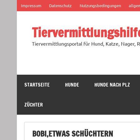
Zum
Impressum
Datenschutz
Nutzungsbedingungen
allge
Inhalt
springen
Tiervermittlungshilf
Tiervermittlungsportal für Hund, Katze, Nager, R
STARTSEITE
HUNDE
HUNDE NACH PLZ
ZÜCHTER
BOBI,ETWAS SCHÜCHTERN