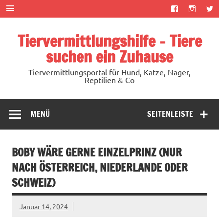
Zum
Inhalt
springen
Tiervermittlungshilfe – Tiere
suchen ein Zuhause
Tiervermittlungsportal für Hund, Katze, Nager,
Reptilien & Co
MENÜ
SEITENLEISTE
BOBY WÄRE GERNE EINZELPRINZ (NUR
NACH ÖSTERREICH, NIEDERLANDE ODER
SCHWEIZ)
Januar 14, 2024