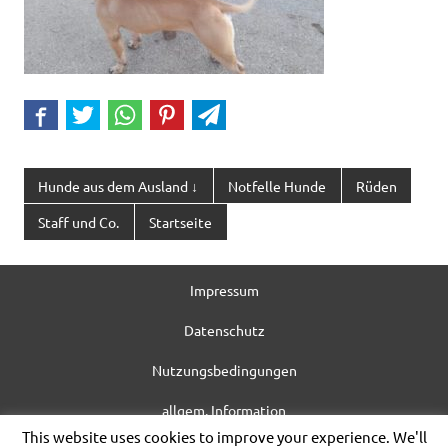
Hunde aus dem Ausland ↓
Notfelle Hunde
Rüden
Staff und Co.
Startseite
Impressum
Datenschutz
Nutzungsbedingungen
allgem. Information
This website uses cookies to improve your experience. We'll
WordPress-Theme: Dynamic News von ThemeZee.