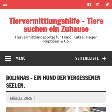
Zum
Inhalt
springen
Tiervermittlungshilfe – Tiere
suchen ein Zuhause
Tiervermittlungsportal für Hund, Katze, Nager,
Reptilien & Co
MENÜ
SEITENLEISTE
BOLINHAS – EIN HUND DER VERGESSENEN
SEELEN.
März 17, 2026