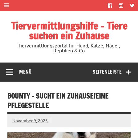
Zum
Inhalt
springen
Tiervermittlungshilfe – Tiere
suchen ein Zuhause
Tiervermittlungsportal für Hund, Katze, Nager,
Reptilien & Co
MENÜ
SEITENLEISTE
BOUNTY – SUCHT EIN ZUHAUSE/EINE
PFLEGESTELLE
November 9, 2025