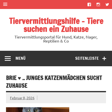
Zum
Inhalt
springen
Tiervermittlungshilfe – Tiere
suchen ein Zuhause
Tiervermittlungsportal für Hund, Katze, Nager,
Reptilien & Co
MENÜ
SEITENLEISTE
BRIE ♥ .. JUNGES KATZENMÄDCHEN SUCHT
ZUHAUSE
Februar 8, 2026