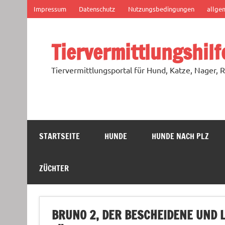
Zum
Impressum
Datenschutz
Nutzungsbedingungen
allge
Inhalt
springen
Tiervermittlungshilf
Tiervermittlungsportal für Hund, Katze, Nager, R
STARTSEITE
HUNDE
HUNDE NACH PLZ
ZÜCHTER
BRUNO 2, DER BESCHEIDENE UND 