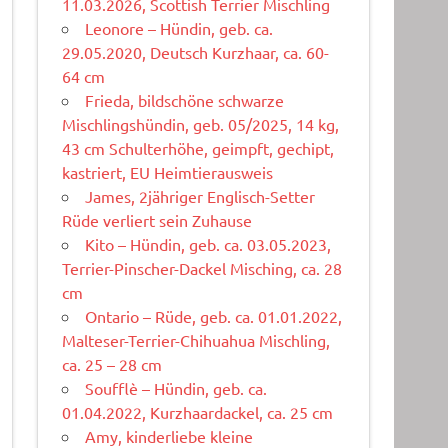
11.03.2026, Scottish Terrier Mischling
Leonore – Hündin, geb. ca.
29.05.2020, Deutsch Kurzhaar, ca. 60-
64 cm
Frieda, bildschöne schwarze
Mischlingshündin, geb. 05/2025, 14 kg,
43 cm Schulterhöhe, geimpft, gechipt,
kastriert, EU Heimtierausweis
James, 2jähriger Englisch-Setter
Rüde verliert sein Zuhause
Kito – Hündin, geb. ca. 03.05.2023,
Terrier-Pinscher-Dackel Misching, ca. 28
cm
Ontario – Rüde, geb. ca. 01.01.2022,
Malteser-Terrier-Chihuahua Mischling,
ca. 25 – 28 cm
Soufflè – Hündin, geb. ca.
01.04.2022, Kurzhaardackel, ca. 25 cm
Amy, kinderliebe kleine