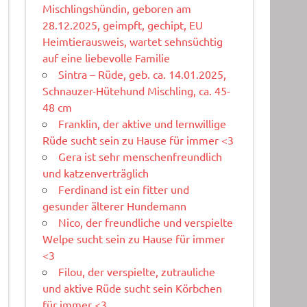
Mischlingshündin, geboren am
28.12.2025, geimpft, gechipt, EU
Heimtierausweis, wartet sehnsüchtig
auf eine liebevolle Familie
Sintra – Rüde, geb. ca. 14.01.2025,
Schnauzer-Hütehund Mischling, ca. 45-
48 cm
Franklin, der aktive und lernwillige
Rüde sucht sein zu Hause für immer <3
Gera ist sehr menschenfreundlich
und katzenverträglich
Ferdinand ist ein fitter und
gesunder älterer Hundemann
Nico, der freundliche und verspielte
Welpe sucht sein zu Hause für immer
<3
Filou, der verspielte, zutrauliche
und aktive Rüde sucht sein Körbchen
für immer <3